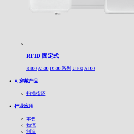
RFID 固定式
R400
A500
U500 系列
U100
A100
可穿戴产品
扫描指环
行业应用
零售
物流
制造