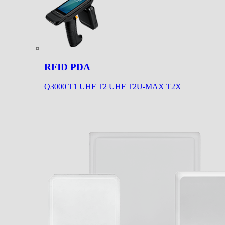
RFID PDA
Q3000
T1 UHF
T2 UHF
T2U-MAX
T2X