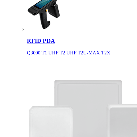
RFID PDA
Q3000
T1 UHF
T2 UHF
T2U-MAX
T2X