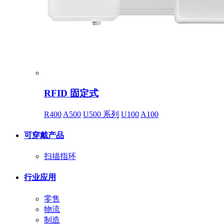
RFID 固定式
R400
A500
U500 系列
U100
A100
可穿戴产品
扫描指环
行业应用
零售
物流
制造