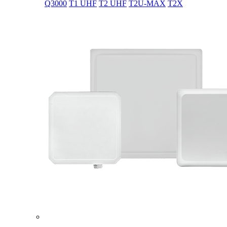
Q3000
T1 UHF
T2 UHF
T2U-MAX
T2X