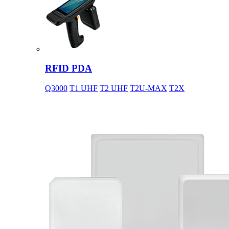
RFID PDA
Q3000
T1 UHF
T2 UHF
T2U-MAX
T2X