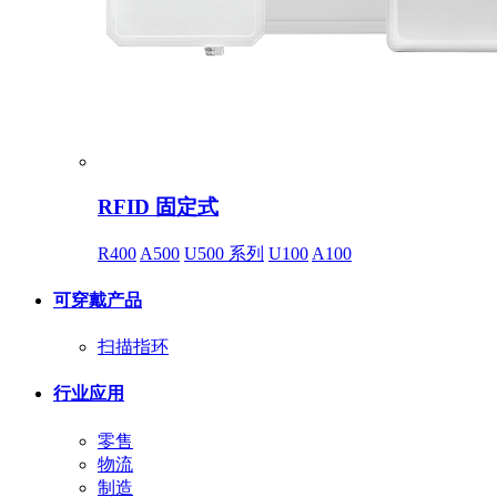
RFID 固定式
R400
A500
U500 系列
U100
A100
可穿戴产品
扫描指环
行业应用
零售
物流
制造