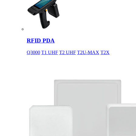
RFID PDA
Q3000
T1 UHF
T2 UHF
T2U-MAX
T2X