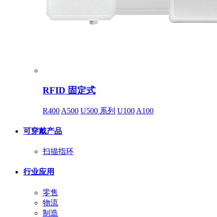
RFID 固定式
R400
A500
U500 系列
U100
A100
可穿戴产品
扫描指环
行业应用
零售
物流
制造