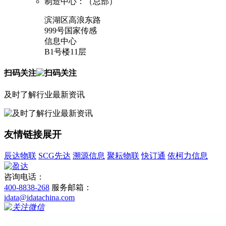
制造中心：（总部）
滨湖区高浪东路
999号国家传感
信息中心
B1号楼11层
扫码关注
及时了解行业最新资讯
友情链接
展开
辰达物联
SCG先达
溯源信息
聚耘物联
快订通
依柯力信息
咨询电话：
400-8838-268
服务邮箱：
idata@idatachina.com