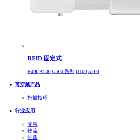
RFID 固定式
R400
A500
U500 系列
U100
A100
可穿戴产品
扫描指环
行业应用
零售
物流
制造