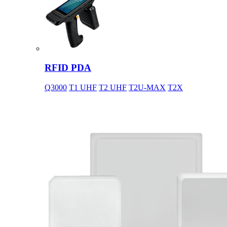
RFID PDA
Q3000
T1 UHF
T2 UHF
T2U-MAX
T2X