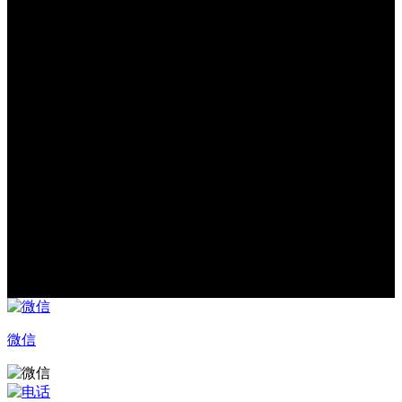
FCC Part 15 Class B，EN 55032:2015，EN
EMI/RFI
55035:2017
配件
无线版：数据线*1，用户手册*1，无线接收器*1
标准配件
有线版：数据线*1，用户手册*1
无线版：无线底座
可选配件
有线版：串口线
温馨提示
因产品线不定期更新，内容如有变更，恕不另行通
******
知。
微信