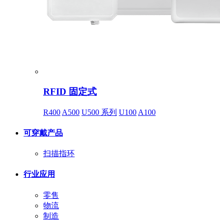
RFID 固定式
R400
A500
U500 系列
U100
A100
可穿戴产品
扫描指环
行业应用
零售
物流
制造