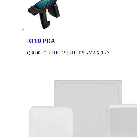
RFID PDA
Q3000
T1 UHF
T2 UHF
T2U-MAX
T2X