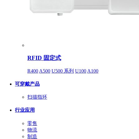
RFID 固定式
R400
A500
U500 系列
U100
A100
可穿戴产品
扫描指环
行业应用
零售
物流
制造