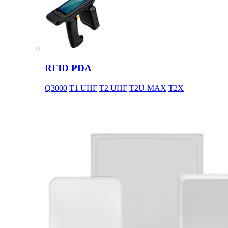
RFID PDA
Q3000
T1 UHF
T2 UHF
T2U-MAX
T2X