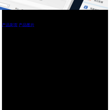
J15 系列规格参数
产品彩页
产品图片
性能参数
图像传感
1280*800像素
器
光源
白光+红光
扫描性能
识读精度
≥3mil
倾斜(pitch)：±70°；偏转(skew)：±60°；旋转(tilt)：
扫描角度
360°
视场角度
水平：44.3° ，垂直：28.6° ，对角：51.1°
最小识读
15%