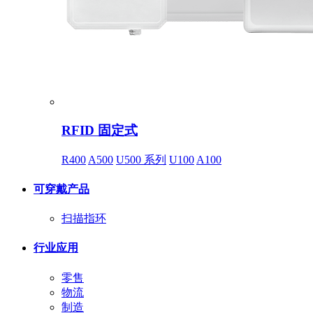
RFID 固定式
R400
A500
U500 系列
U100
A100
可穿戴产品
扫描指环
行业应用
零售
物流
制造