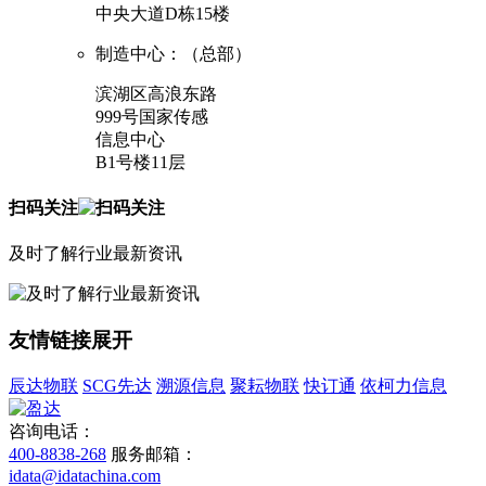
中央大道D栋15楼
制造中心：（总部）
滨湖区高浪东路
999号国家传感
信息中心
B1号楼11层
扫码关注
及时了解行业最新资讯
友情链接
展开
辰达物联
SCG先达
溯源信息
聚耘物联
快订通
依柯力信息
咨询电话：
400-8838-268
服务邮箱：
idata@idatachina.com