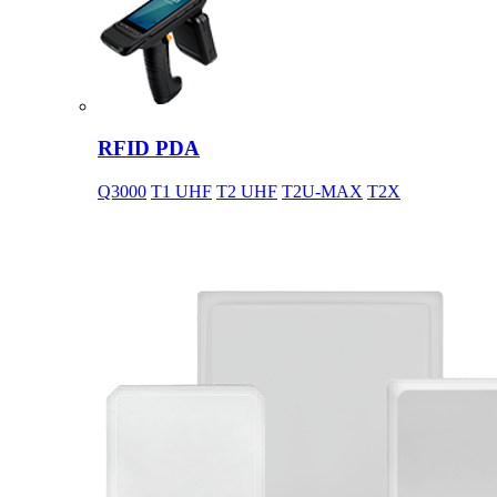
RFID PDA
Q3000
T1 UHF
T2 UHF
T2U-MAX
T2X