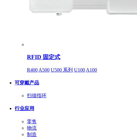
RFID 固定式
R400
A500
U500 系列
U100
A100
可穿戴产品
扫描指环
行业应用
零售
物流
制造