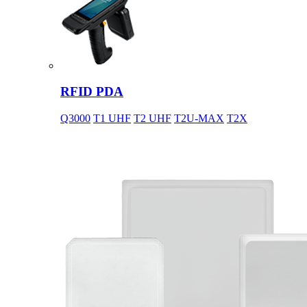
RFID PDA
Q3000
T1 UHF
T2 UHF
T2U-MAX
T2X