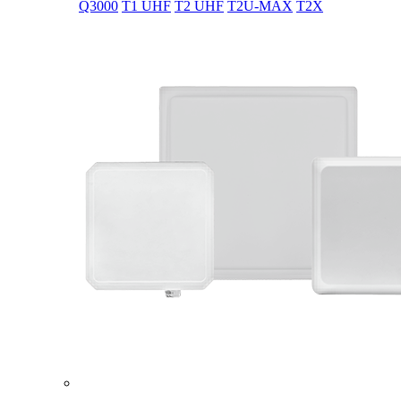
Q3000
T1 UHF
T2 UHF
T2U-MAX
T2X